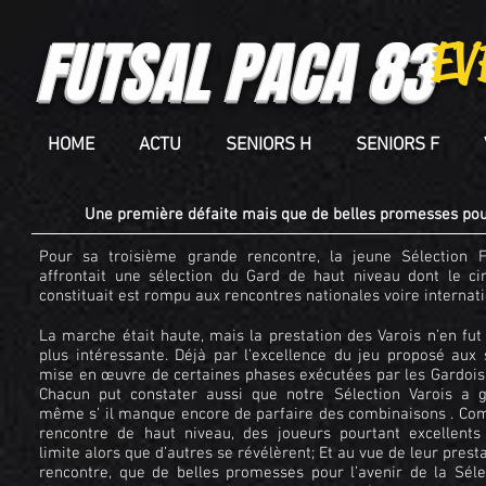
FUTSAL PACA 83
FUTSAL PACA 83
EV
HOME
ACTU
SENIORS H
SENIORS F
Une première défaite mais que de belles promesses po
Pour sa troisième grande rencontre, la jeune Sélection
affrontait une sélection du Gard de haut niveau dont le ci
constituait est rompu aux rencontres nationales voire internati
La marche était haute, mais la prestation des Varois n’en fut
plus intéressante. Déjà par l’excellence du jeu proposé aux 
mise en œuvre de certaines phases exécutées par les Gardois,
Chacun put constater aussi que notre Sélection Varois a 
même s’ il manque encore de parfaire des combinaisons . Co
rencontre de haut niveau, des joueurs pourtant excellents
limite alors que d’autres se révélèrent; Et au vue de leur presta
rencontre, que de belles promesses pour l’avenir de la Séle