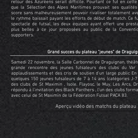
retour des Azuréens serait difficile. Pourtant ce fut en cett
que la Sélection des Alpes Maritimes prouvait ses qualités
score sans malheureusement pouvoir rivaliser totalement ave
le rythme baissait payant les efforts de début de match. Ce f
spectacle de futsal, les deux équipes ayant offert une prest
plus belles à ce jour proposées au public de la Conventi
supporters.
Grand succes du plateau "jeunes" de Dragui
Samedi 22 novembre, la Salle Carbonnel de Draguignan, théât
grande rencontre des jeunes futsaleurs des clubs du Var
applaudissements et des cris de soutien d’un large public En 
quelques 150 jeunes futsaleurs de 7 à 14 ans (catégories J-
des clubs de St Maximin , Isole, Flayosc, le Muy, Les Arcs, D
répondu à l’invitation des Black Panthers , l’un des clubs form
avec celui de St Maximin de la Fédération Futsal PACA 83.
Aperçu vidéo des matchs du plateau