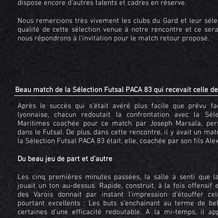
dispose encore d’autres talents et cadres en réserve.
Nous remercions très vivement les clubs du Gard et leur séle
qualité de cette sélection venue à notre rencontre et ce sera
nous répondrons à l’invitation pour le match retour proposé.
Beau match de la Sélection Futsal PACA 83 qui recevait celle d
Après le succès qui s’était avéré plus facile que prévu f
lyonnaise, chacun redoutait la confrontation avec la Sél
Maritimes coachée pour ce match par Joseph Marsala, pe
dans le Futsal. De plus, dans cette rencontre, il y avait un ma
la Sélection Futsal PACA 83 était, elle, coachée par son fils Ale
Du beau jeu de part et d’autre
Les cinq premières minutes passées, la salle a senti que l
jouait un ton au-dessus. Rapide, construit, à la fois offensif e
des Varois donnait par instant l’impression d’étouffer ce
pourtant excellents ; Les buts s’enchainant au terme de bel
certaines d’une efficacité redoutable. A la mi-temps, il ap