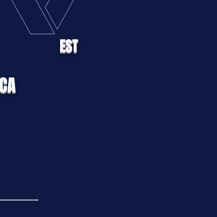
EST
ACA
--------------