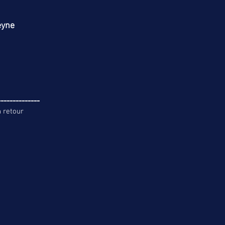
eyne
--------------
n retour