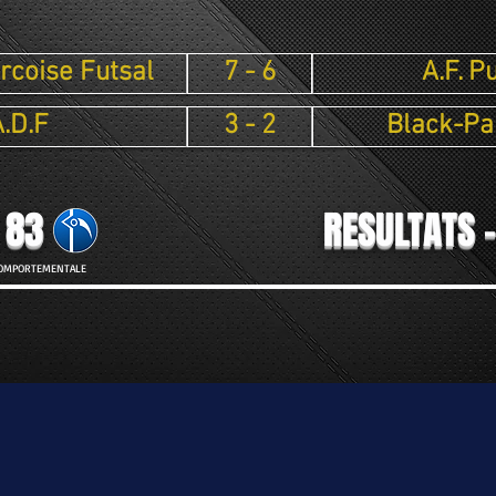
rcoise Futsal
7 - 6
A.F. P
.D.F
3 - 2
Black-Pa
 83
RESULTATS -
 COMPORTEMENTALE