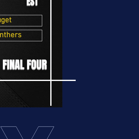
EST
EST
uget
nthers
 FINAL FOUR